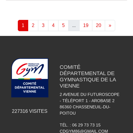
1
2
3
4
5
...
19
20
»
COMITÉ
DÉPARTEMENTAL DE
GYMNASTIQUE DE LA
VIENNE
2 AVENUE DU FUTUROSCOPE
- TÉLÉPORT 1 - AROBASE 2
86360
CHASSENEUIL-DU-
227316
VISITES
POITOU
TÉL. :
06 29 73 73 15
CDGYM86@GMAIL.COM