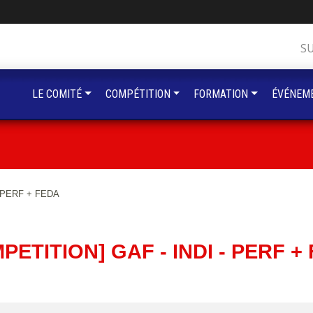
S
LE COMITÉ
COMPÉTITION
FORMATION
ÉVÉNEM
- PERF + FEDA
PETITION] GAF - INDI - PERF +